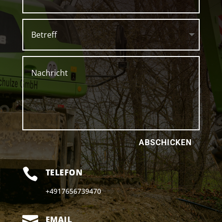
ABSCHICKEN

TELEFON
+4917656739470

EMAIL