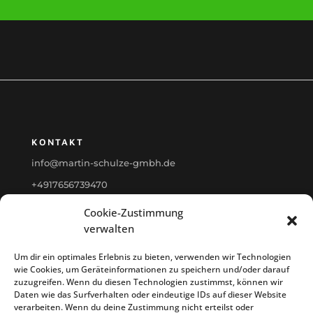
KONTAKT
info@martin-schulze-gmbh.de
+4917656739470
Cookie-Zustimmung
verwalten
NAVIGATION
Um dir ein optimales Erlebnis zu bieten, verwenden wir Technologien
Startseite
wie Cookies, um Geräteinformationen zu speichern und/oder darauf
zuzugreifen. Wenn du diesen Technologien zustimmst, können wir
Service
Daten wie das Surfverhalten oder eindeutige IDs auf dieser Website
Kontakt
verarbeiten. Wenn du deine Zustimmung nicht erteilst oder